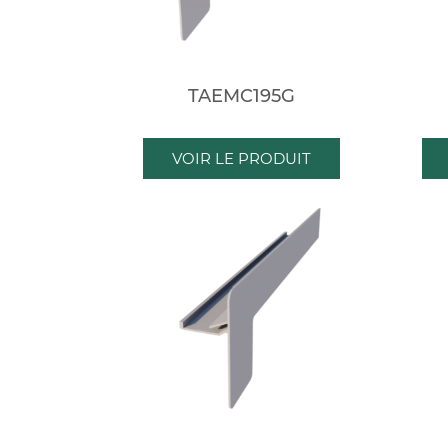
TAEMC195G
VOIR LE PRODUIT