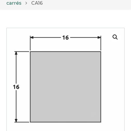
carrés
CA16