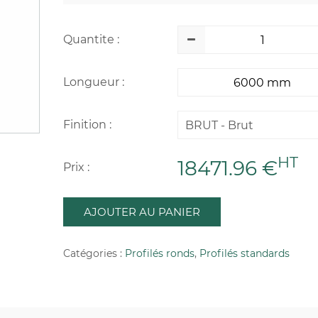
Quantite :
Longueur :
Finition :
BRUT - Brut
HT
18471.96 €
Prix :
AJOUTER AU PANIER
Catégories :
Profilés ronds
,
Profilés standards