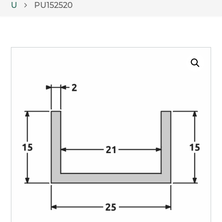
U
PU152520