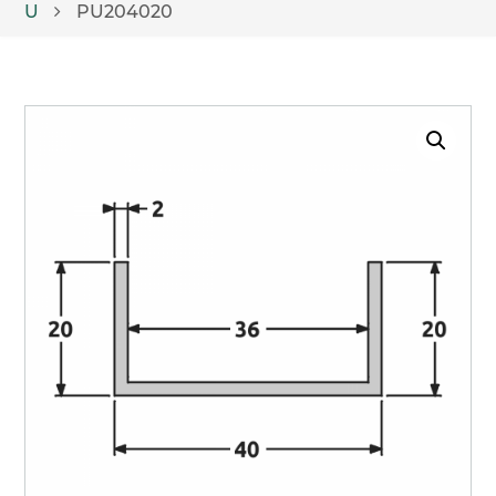
U
PU204020