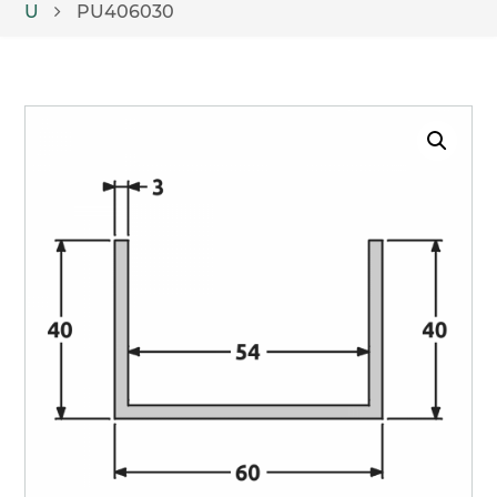
U
PU406030