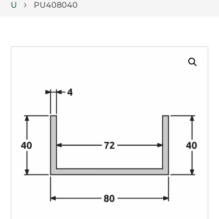
U
PU408040