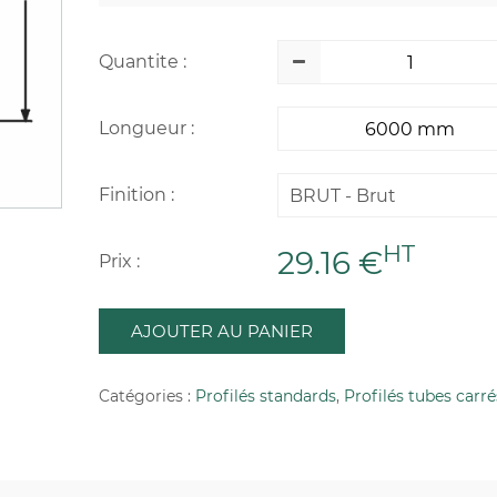
Quantite :
Longueur :
Finition :
BRUT - Brut
HT
29.16 €
Prix :
AJOUTER AU PANIER
Catégories :
Profilés standards
,
Profilés tubes carré