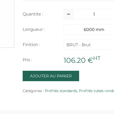
Quantite :
Longueur :
Finition :
BRUT - Brut
HT
106.20 €
Prix :
AJOUTER AU PANIER
Catégories :
Profilés standards
,
Profilés tubes rond