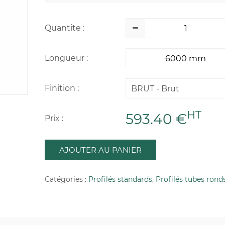
Quantite :
Longueur :
Finition :
BRUT - Brut
HT
593.40 €
Prix :
AJOUTER AU PANIER
Catégories :
Profilés standards
,
Profilés tubes rond